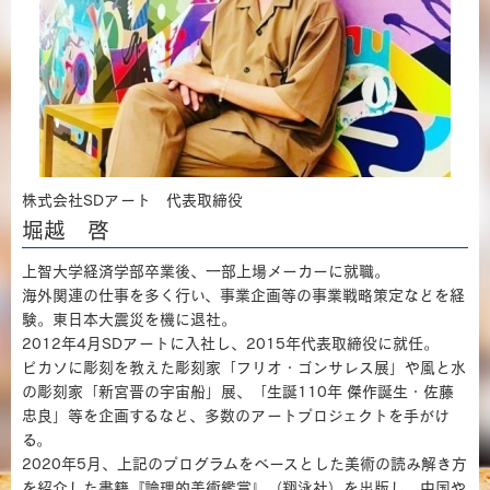
株式会社SDアート 代表取締役
堀越 啓
上智大学経済学部卒業後、一部上場メーカーに就職。
海外関連の仕事を多く行い、事業企画等の事業戦略策定などを経
験。東日本大震災を機に退社。
2012年4月SDアートに入社し、2015年代表取締役に就任。
ピカソに彫刻を教えた彫刻家「フリオ・ゴンサレス展」や風と水
の彫刻家「新宮晋の宇宙船」展、「生誕110年 傑作誕生・佐藤
忠良」等を企画するなど、多数のアートプロジェクトを手がけ
る。
2020年5月、上記のプログラムをベースとした美術の読み解き方
を紹介した書籍『論理的美術鑑賞』（翔泳社）を出版し、中国や